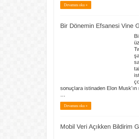
Devamını oku »
Bir Dönemin Efsanesi Vine G
Bi
üz
Tw
şa
sa
ta
is
ço
sonuçlara istinaden Elon Musk’ın m
…
Devamını oku »
Mobil Veri Açıkken Bildirim 