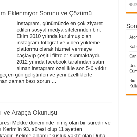
25
num Eklenmiyor Sorunu ve Çözümü
Instagram, günümüzde en çok ziyaret
Son
edilen sosyal medya sitelerinden biri.
Ekim 2010 yılında kurulmuş olan
Afo
instagram fotoğraf ve video yükleme
Kahv
platformu olarak hizmet vermeye
başlayıp çeşitli filtreler sunmaktaydı.
Can 
2012 yılında facebook tarafından satın
Unut
alınan instagram özellikle son 5-6 yıldır
Cüml
geçen gün geliştirilen ve yeni özelliklerle
aman zaman bazı sorun …
Bio 
Kull
mı ve Arapça Okunuşu
resi Mekke döneminde inmiş olan bir suredir ve
ı Kerim’in 93. süresi olup 11 ayetten
tadır. Kelime anlamı “kuşluk vakti” olan Duha