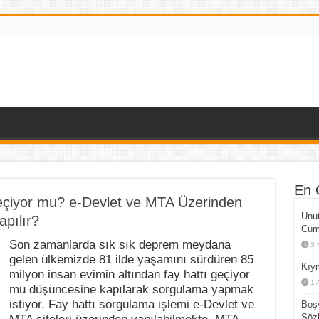
En 
Geçiyor mu? e-Devlet ve MTA Üzerinden
Unut
pılır?
Cüml
Son zamanlarda sık sık deprem meydana
3 
gelen ülkemizde 81 ilde yaşamını sürdüren 85
Kıym
milyon insan evimin altından fay hattı geçiyor
1 
mu düşüncesine kapılarak sorgulama yapmak
istiyor. Fay hattı sorgulama işlemi e-Devlet ve
Boşv
Sözl