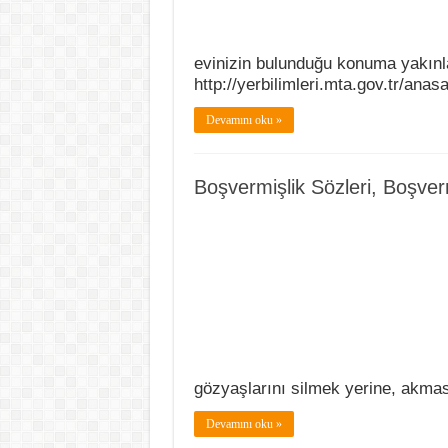
evinizin bulunduğu konuma yakınla
http://yerbilimleri.mta.gov.tr/ana
Devamını oku »
Boşvermişlik Sözleri, Boşverm
gözyaşlarını silmek yerine, akma
Devamını oku »