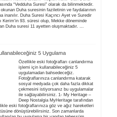
asında “Vedduha Suresi” olarak da bilinmektedir.
 okunan Duha suresinin faziletinin ve faydalarının
a inanılır. Duha Suresi Kaçıncı Ayet ve Suredir
ı Kerim’in 93. süresi olup, Mekke döneminde
lan Duha suresi 11 ayetten oluşmaktadır. …
ullanabileceğiniz 5 Uygulama
Özellikle eski fotoğrafları canlandırma
işlemi için kullanabileceğiniz 5
uygulamadan bahsedeceğiz.
Fotoğraflarınıza canlandırma katarak
sosyal medyada çok daha fazla dikkat
çekmesini istiyorsanız bu uygulamalar
ile sağlayabilirsiniz. 1- My Heritage –
Deep Nostalgia MyHeritage tarafından
likle eski fotoğraflarınıza göz ve ağız hareketleri
ntüsüne dönüştürebilirsiniz. Son zamanlarda
n kullanılan bu uygulama bir yandan tebessüm …