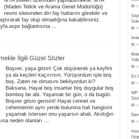
MTA siteleri üzerinden yapılabilmekte. MTA
(Maden Tetkik ve Arama Genel Müdürlüğü)
21
resmi sitesinden diri fay hatlarını görebilir ve
Söyl
ştırarak fay olup olmadığına bakabilirsiniz.
Sok
sayfa.aspx bağlantısına …
28
Anla
25
Mobi
ekle İlgili Güzel Sözler
Yoll
13
Boşver, yaşa gitsin! Çok düşünerek ya keyfini
ya da keçileri kaçırırsın. Yürüyordum işte boş
En G
boş. Zaten ne olmasını bekliyordun ki?
5 
Baksana. Hayat boş insanlar boş duygular boş
WP 
bomboş be abi. Yaşamak bir gün, o da bugün.
Sözl
Boşver gitsin gerisini! Hayat cennet ve
21
cehennemin aynı yerde bulunma hali hangisini
yaşamak istersen onu yaşarsın ahali. Akıttığın
Dam
sına neden olanları …
23
Inst
Uyg