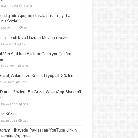
 Şubat 2023
1,473
endiğinde Apıştırıp Bırakacak En İyi Laf
ucu Sözler
 Kasım 2022
568
mlı, İbretlik ve Huzurlu Mevlana Sözleri
 Ekim 2023
476
l Veri Açıkken Bildirim Gelmiyor Çözüm
arı
 Ocak 2023
470
üzel, Anlamlı ve Komik Biyografi Sözleri
Ocak 2023
455
Durum Sözleri, En Güzel WhatsApp Biyografi
eri
 Nisan 2023
372
ar Sözler
 Nisan 2023
299
agram Hikayede Paylaşılan YouTube Linkini
ulamada Açtırma