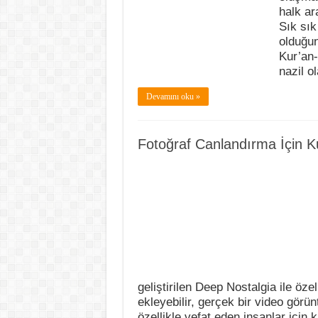
halk ar
Sık sık
olduğun
Kur’an-
nazil o
Devamını oku »
Fotoğraf Canlandırma İçin K
geliştirilen Deep Nostalgia ile özel
ekleyebilir, gerçek bir video görü
özellikle vefat eden insanlar içi