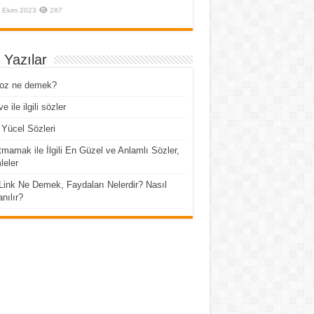
 Ekim 2023
287
 Yazılar
roz ne demek?
e ile ilgili sözler
Yücel Sözleri
mamak ile İlgili En Güzel ve Anlamlı Sözler,
eler
Link Ne Demek, Faydaları Nelerdir? Nasıl
anılır?