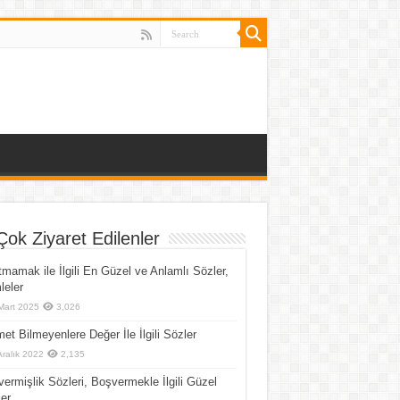
Çok Ziyaret Edilenler
mamak ile İlgili En Güzel ve Anlamlı Sözler,
eler
Mart 2025
3,026
et Bilmeyenlere Değer İle İlgili Sözler
Aralık 2022
2,135
ermişlik Sözleri, Boşvermekle İlgili Güzel
er