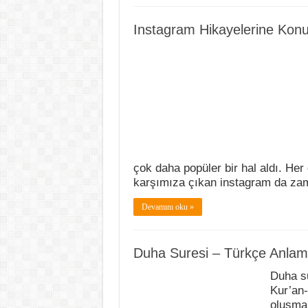
Instagram Hikayelerine Ko
çok daha popüler bir hal aldı. Her 
karşımıza çıkan instagram da z
Devamını oku »
Duha Suresi – Türkçe Anla
Duha su
Kur’an-
oluşmak