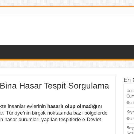
En 
 Bina Hasar Tespit Sorgulama
Unut
Cüml
3 
ikte insanlar evlerinin
hasarlı olup olmadığını
Kıym
r. Türkiye’nin birçok noktasında bazı bölgelerde
 hasar durumları yapılan tespitlerle e-Devlet
1 
Boşv
Sözl