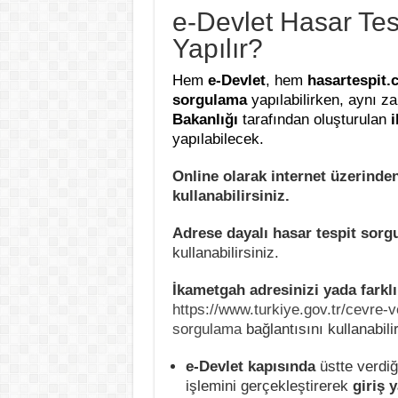
e-Devlet Hasar Tes
Yapılır?
Hem
e-Devlet
, hem
hasartespit.c
sorgulama
yapılabilirken, aynı 
Bakanlığı
tarafından oluşturulan
i
yapılabilecek.
Online olarak internet üzerinde
kullanabilirsiniz.
Adrese dayalı hasar tespit sorg
kullanabilirsiniz.
İkametgah adresinizi yada farklı
https://www.turkiye.gov.tr/cevre-v
sorgulama
bağlantısını kullanabilir
e-Devlet kapısında
üstte verdi
işlemini gerçekleştirerek
giriş 