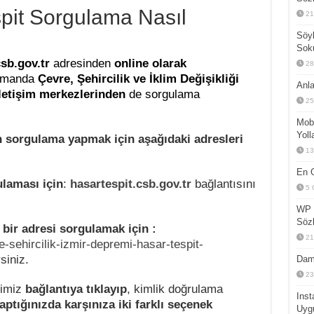
pit Sorgulama Nasıl
21
Söyl
Sok
sb.gov.tr
adresinden
online olarak
28
zamanda
Çevre, Şehircilik ve İklim Değişikliği
Anla
letişim merkezlerinden
de sorgulama
25
Mobi
Yoll
n sorgulama yapmak için aşağıdaki adresleri
13
En G
ulaması için
:
hasartespit.csb.gov.tr
bağlantısını
5 
WP 
Sözl
 bir adresi sorgulamak için :
21
e-sehircilik-izmir-depremi-hasar-tespit-
siniz.
Dam
23
ğimiz
bağlantıya tıklayıp
, kimlik doğrulama
Inst
yaptığınızda karşınıza iki farklı seçenek
Uyg