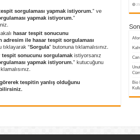
25
tespit sorgulaması yapmak istiyorum.
” ve
orgulaması yapmak istiyorum.
”
niz.
Son
lakalı
hasar tespit sonucunu
Afo
 adresim ile hasar tespit sorgulaması
 tıklayarak “
Sorgula
” butonuna tıklamalısınız.
Kahv
sar tespit sonucunu sorgulamak
istiyorsanız
Can 
orgulaması yapmak istiyorum.
” kutucuğunu
Unut
ıklamalısınız.
Cüml
görerek tespitin yanlış olduğunu
Bio 
Kull
lirsiniz.