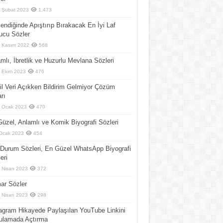
 Şubat 2023
1,473
endiğinde Apıştırıp Bırakacak En İyi Laf
ucu Sözler
 Kasım 2022
568
mlı, İbretlik ve Huzurlu Mevlana Sözleri
 Ekim 2023
476
l Veri Açıkken Bildirim Gelmiyor Çözüm
arı
 Ocak 2023
470
üzel, Anlamlı ve Komik Biyografi Sözleri
Ocak 2023
454
Durum Sözleri, En Güzel WhatsApp Biyografi
eri
 Nisan 2023
372
ar Sözler
 Nisan 2023
298
agram Hikayede Paylaşılan YouTube Linkini
ulamada Açtırma