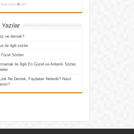
 Ekim 2023
287
 Yazılar
roz ne demek?
e ile ilgili sözler
Yücel Sözleri
mamak ile İlgili En Güzel ve Anlamlı Sözler,
eler
Link Ne Demek, Faydaları Nelerdir? Nasıl
anılır?