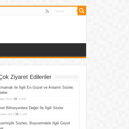
Çok Ziyaret Edilenler
mamak ile İlgili En Güzel ve Anlamlı Sözler,
eler
Mart 2025
3,026
et Bilmeyenlere Değer İle İlgili Sözler
Aralık 2022
2,135
ermişlik Sözleri, Boşvermekle İlgili Güzel
er