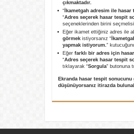
çıkmaktadır.
“
İkametgah adresim ile hasar 
“
Adres seçerek hasar tespit s
seçeneklerinden birini seçmelisi
Eğer ikamet ettiğiniz adres ile a
görmek
istiyorsanız “
İkametgah
yapmak istiyorum.
” kutucuğunu
Eğer
farklı bir adres için ha
“
Adres seçerek hasar tespit s
tıklayarak “
Sorgula
” butonuna t
Ekranda hasar tespit sonucunu 
düşünüyorsanız itirazda bulunabi