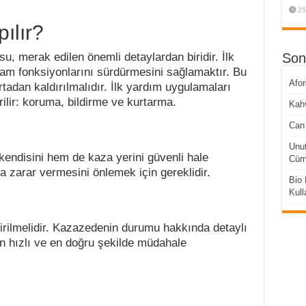
25
ılır?
su, merak edilen önemli detaylardan biridir. İlk
Son
am fonksiyonlarını sürdürmesini sağlamaktır. Bu
Afo
rtadan kaldırılmalıdır. İlk yardım uygulamaları
ilir: koruma, bildirme ve kurtarma.
Kahv
Can 
Unut
kendisini hem de kaza yerini güvenli hale
Cüml
la zarar vermesini önlemek için gereklidir.
Bio 
Kull
dirilmelidir. Kazazedenin durumu hakkında detaylı
 en hızlı ve en doğru şekilde müdahale