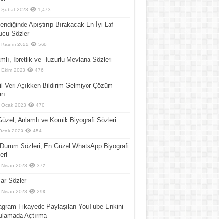
 Şubat 2023
1,473
endiğinde Apıştırıp Bırakacak En İyi Laf
ucu Sözler
 Kasım 2022
568
mlı, İbretlik ve Huzurlu Mevlana Sözleri
 Ekim 2023
476
l Veri Açıkken Bildirim Gelmiyor Çözüm
arı
 Ocak 2023
470
üzel, Anlamlı ve Komik Biyografi Sözleri
Ocak 2023
454
Durum Sözleri, En Güzel WhatsApp Biyografi
eri
 Nisan 2023
372
ar Sözler
 Nisan 2023
298
agram Hikayede Paylaşılan YouTube Linkini
ulamada Açtırma