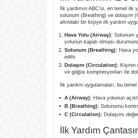
İlk yardımın ABC’si, en temel ilk
solunum (Breathing) ve dolaşım (Ci
altındaki bir kişiye ilk yardım uyg
Hava Yolu (Airway):
Solunum yo
yolunun kapalı olması durumunda
Solunum (Breathing):
Hava yolu
edilir.
Dolaşım (Circulation):
Kişinin
ve göğüs kompresyonları ile dol
İlk yardım uygulamaları, bu temel a
A (Airway):
Hava yolunun açıklı
B (Breathing):
Solunumu kontro
C (Circulation):
Dolaşımı değerl
İlk Yardım Çantas