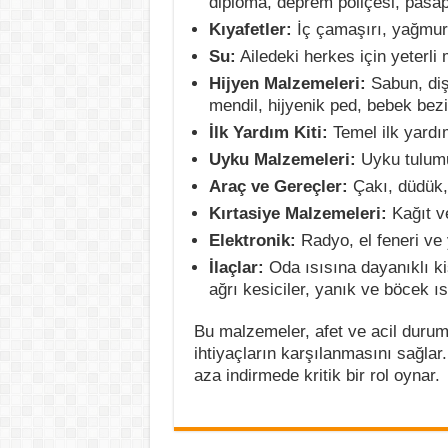
diploma, deprem poliçesi, pasapo
Kıyafetler:
İç çamaşırı, yağmurl
Su:
Ailedeki herkes için yeterli 
Hijyen Malzemeleri:
Sabun, diş
mendil, hijyenik ped, bebek bezi,
İlk Yardım Kiti:
Temel ilk yardım
Uyku Malzemeleri:
Uyku tulumu
Araç ve Gereçler:
Çakı, düdük
Kırtasiye Malzemeleri:
Kağıt v
Elektronik:
Radyo, el feneri ve 
İlaçlar:
Oda ısısına dayanıklı kişi
ağrı kesiciler, yanık ve böcek ı
Bu malzemeler, afet ve acil duru
ihtiyaçların karşılanmasını sağlar. 
aza indirmede kritik bir rol oynar.