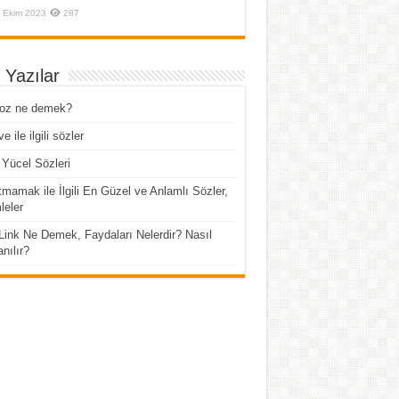
 Ekim 2023
287
 Yazılar
roz ne demek?
e ile ilgili sözler
Yücel Sözleri
mamak ile İlgili En Güzel ve Anlamlı Sözler,
eler
Link Ne Demek, Faydaları Nelerdir? Nasıl
anılır?