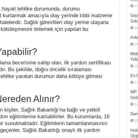
21
a hayati tehlike durumunda, durumu
 kurtarmak amacıyla olay yerinde tıbbi malzeme
Söyl
Sok
lelerdir. Sağlık görevlileri olay yerine ulaşana
 kötüleşmesini önlemek için yapılan bu
28
Anla
25
Yapabilir?
Mobi
Yoll
lama becerisine sahip olan, ilk yardım sertifikası
13
dır. Bu şekilde, doğru öncelik sıralaması
tehlike yaratan durumun daha kötüye gitmesi
En G
5 
WP 
Nereden Alınır?
Sözl
21
 kişiler, Sağlık Bakanlığı’na bağlı ve yetkili
Dam
dım eğitimlerine katılabilirler. Bu kurumlarda, 16
23
mler sunulmaktadır. Eğitimlerin tamamlanmasının
geçenler, Sağlık Bakanlığı onaylı ilk yardım
Inst
Uyg