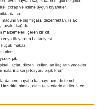
rt, evcil hayvan sağlık karnesi gibi belgeler.
uk, çorap ve iklime uygun kıyafetler.
miktarda su.
 macunu ve diş fırçası, dezenfektan, ıslak
 tuvalet kağıdı.
 malzemeleri içeren bir kit.
 veya ilk yardım battaniyesi.
, küçük makas.
e kalem.
yedek pil.
sel ilaçlar, düzenli kullanılan ilaçların yedekleri,
sırmalarına karşı losyon, pişik kremi.
mlarda hem hayatta kalmayı hem de temel
Hazırlıklı olmak, olası felaketlerin etkilerini en