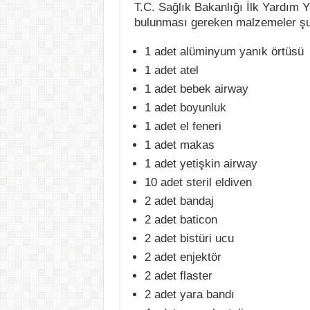
T.C. Sağlık Bakanlığı İlk Yardım Y
bulunması gereken malzemeler şun
1 adet alüminyum yanık örtüsü
1 adet atel
1 adet bebek airway
1 adet boyunluk
1 adet el feneri
1 adet makas
1 adet yetişkin airway
10 adet steril eldiven
2 adet bandaj
2 adet baticon
2 adet bistüri ucu
2 adet enjektör
2 adet flaster
2 adet yara bandı