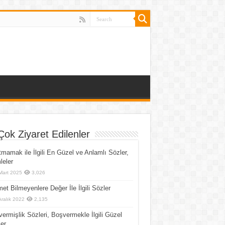
Çok Ziyaret Edilenler
mamak ile İlgili En Güzel ve Anlamlı Sözler,
eler
Mart 2025
3,026
et Bilmeyenlere Değer İle İlgili Sözler
Aralık 2022
2,135
ermişlik Sözleri, Boşvermekle İlgili Güzel
er