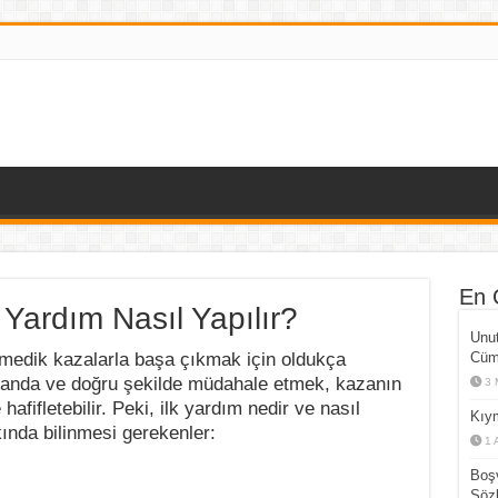
En 
k Yardım Nasıl Yapılır?
Unut
nmedik kazalarla başa çıkmak için oldukça
Cüml
manda ve doğru şekilde müdahale etmek, kazanın
3 
fifletebilir. Peki, ilk yardım nedir ve nasıl
Kıym
kında bilinmesi gerekenler:
1 
Boşv
Sözl