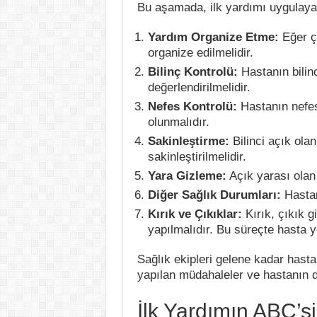
Bu aşamada, ilk yardımı uygulayac
Yardım Organize Etme:
Eğer ç
organize edilmelidir.
Bilinç Kontrolü:
Hastanın bilinc
değerlendirilmelidir.
Nefes Kontrolü:
Hastanın nefes 
olunmalıdır.
Sakinleştirme:
Bilinci açık olan
sakinleştirilmelidir.
Yara Gizleme:
Açık yarası olan 
Diğer Sağlık Durumları:
Hastan
Kırık ve Çıkıklar:
Kırık, çıkık g
yapılmalıdır. Bu süreçte hasta 
Sağlık ekipleri gelene kadar hasta
yapılan müdahaleler ve hastanın du
İlk Yardımın ABC’s