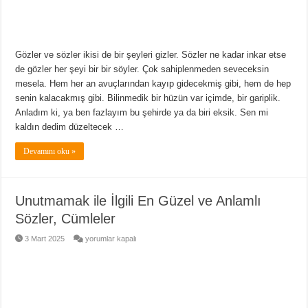
Gözler ve sözler ikisi de bir şeyleri gizler. Sözler ne kadar inkar etse
de gözler her şeyi bir bir söyler. Çok sahiplenmeden seveceksin
mesela. Hem her an avuçlarından kayıp gidecekmiş gibi, hem de hep
senin kalacakmış gibi. Bilinmedik bir hüzün var içimde, bir gariplik.
Anladım ki, ya ben fazlayım bu şehirde ya da biri eksik. Sen mi
kaldın dedim düzeltecek …
Devamını oku »
Unutmamak ile İlgili En Güzel ve Anlamlı
Sözler, Cümleler
Unutmamak
3 Mart 2025
yorumlar kapalı
ile
İlgili
En
Güzel
ve
Anlamlı
Sözler,
Cümleler