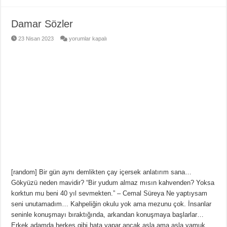
Damar Sözler
Damar
23 Nisan 2023
yorumlar kapalı
Sözler
için
[random] Bir gün aynı demlikten çay içersek anlatırım sana…
Gökyüzü neden mavidir? “Bir yudum almaz mısın kahvenden? Yoksa
korktun mu beni 40 yıl sevmekten.” – Cemal Süreya Ne yaptıysam
seni unutamadım… Kahpeliğin okulu yok ama mezunu çok. İnsanlar
seninle konuşmayı bıraktığında, arkandan konuşmaya başlarlar…
Erkek adamda herkes gibi hata yapar ancak asla ama asla yamuk