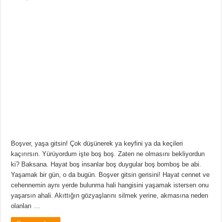
Sözleri,
Boşvermekle
İlgili
Güzel
Sözler
için
Boşver, yaşa gitsin! Çok düşünerek ya keyfini ya da keçileri
kaçırırsın. Yürüyordum işte boş boş. Zaten ne olmasını bekliyordun
ki? Baksana. Hayat boş insanlar boş duygular boş bomboş be abi.
Yaşamak bir gün, o da bugün. Boşver gitsin gerisini! Hayat cennet ve
cehennemin aynı yerde bulunma hali hangisini yaşamak istersen onu
yaşarsın ahali. Akıttığın gözyaşlarını silmek yerine, akmasına neden
olanları …