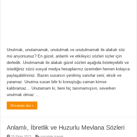
için
Unutmak, unutamamak, unutulmak ve unutulmamak ile alakalı söz
mü arıyorsunuz? En güzel, anlamlı ve etkileyici sözleri sizler için
derledik. Unutmamak ile alakalı güzel sözleri aşağıda listeleyebilir ve
istediğiniz sözü sosyal medya hesaplarınız üzerinden hemen kolayca
paylaşabilirsiniz. Bazen susarsın yenilmiş sanırlar seni; eksik ve
yaramaz. Unutma susan bilir ki konuştuğu zaman kimse
kaldıramaz… Unutamam ki, beni hiç tanımamışsın, severken
unutmak olmaz …
Devamını oku »
Anlamlı, İbretlik ve Huzurlu Mevlana Sözleri
Anlamlı,
25 Ekim 2023
yorumlar kapalı