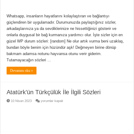
Whatsapp, insanların hayatlarını kolaylaştıran ve bağlantıyı
güçlendiren bir uygulamadır. Durumunuzda paylaştığınız sözler,
arkadaşlarınıza ya da sevdiklerinize ne hissettiğinizi gösterir ve
onlarla duygusal bir bağ kurmanıza yardımcı olur. İşte sizler için en
güzel WP durum sözleri: [random] Ne olur artık vurma beni uzaklaş,
bundan böyle benim için hüzündür aşk! Değmeyen birine dönüp
bakmam adamsa notunu hayvansa otunu verir giderim.
Tutamayacağın sözleri …
Devamını oku »
Atatürk’ün Türkçülük İle İlgili Sözleri
Atatürk’ün
10 Nisan 2023
yorumlar kapalı
Türkçülük
İle
İlgili
Sözleri
için