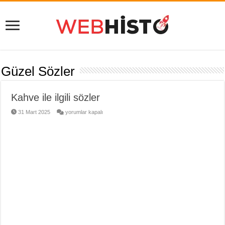
Güzel Sözler
Kahve ile ilgili sözler
Kahve
31 Mart 2025
yorumlar kapalı
ile
ilgili
sözler
için