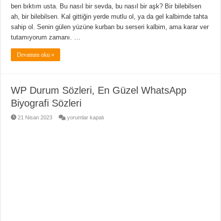
ben bıktım usta. Bu nasıl bir sevda, bu nasıl bir aşk? Bir bilebilsen
ah, bir bilebilsen. Kal gittiğin yerde mutlu ol, ya da gel kalbimde tahta
sahip ol. Senin gülen yüzüne kurban bu serseri kalbim, ama karar ver
tutamıyorum zamanı. …
Devamını oku »
WP Durum Sözleri, En Güzel WhatsApp
Biyografi Sözleri
WP
21 Nisan 2023
yorumlar kapalı
Durum
Sözleri,
En
Güzel
WhatsApp
Biyografi
Sözleri
için