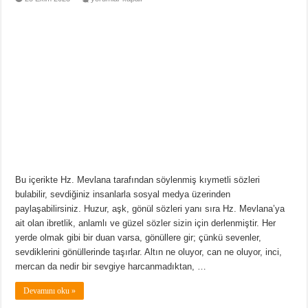
İbretlik
ve
Huzurlu
Mevlana
Sözleri
için
Bu içerikte Hz. Mevlana tarafından söylenmiş kıymetli sözleri
bulabilir, sevdiğiniz insanlarla sosyal medya üzerinden
paylaşabilirsiniz. Huzur, aşk, gönül sözleri yanı sıra Hz. Mevlana’ya
ait olan ibretlik, anlamlı ve güzel sözler sizin için derlenmiştir. Her
yerde olmak gibi bir duan varsa, gönüllere gir; çünkü sevenler,
sevdiklerini gönüllerinde taşırlar. Altın ne oluyor, can ne oluyor, inci,
mercan da nedir bir sevgiye harcanmadıktan, …
Devamını oku »