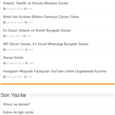
Anlamlı, İbretlik ve Huzurlu Mevlana Sözleri
25 Ekim 2023
476
Mobil Veri Açıkken Bildirim Gelmiyor Çözüm Yolları
13 Ocak 2023
470
En Güzel, Anlamlı ve Komik Biyografi Sözleri
5 Ocak 2023
454
WP Durum Sözleri, En Güzel WhatsApp Biyografi Sözleri
21 Nisan 2023
372
Damar Sözler
23 Nisan 2023
298
Instagram Hikayede Paylaşılan YouTube Linkini Uygulamada Açtırma
25 Ekim 2023
287
Son Yazılar
Aforoz ne demek?
Kahve ile ilgili sözler