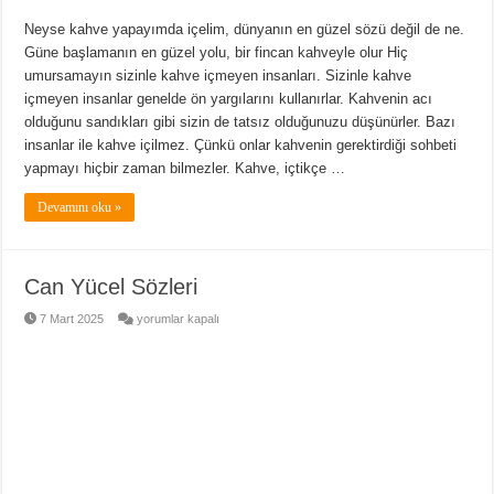
Neyse kahve yapayımda içelim, dünyanın en güzel sözü değil de ne.
Güne başlamanın en güzel yolu, bir fincan kahveyle olur Hiç
umursamayın sizinle kahve içmeyen insanları. Sizinle kahve
içmeyen insanlar genelde ön yargılarını kullanırlar. Kahvenin acı
olduğunu sandıkları gibi sizin de tatsız olduğunuzu düşünürler. Bazı
insanlar ile kahve içilmez. Çünkü onlar kahvenin gerektirdiği sohbeti
yapmayı hiçbir zaman bilmezler. Kahve, içtikçe …
Devamını oku »
Can Yücel Sözleri
Can
7 Mart 2025
yorumlar kapalı
Yücel
Sözleri
için