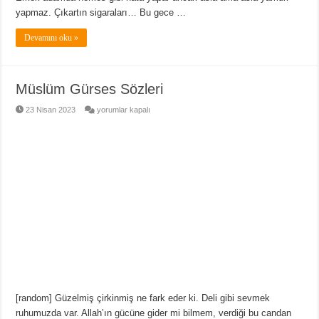
yapmaz. Çıkartın sigaraları… Bu gece …
Devamını oku »
Müslüm Gürses Sözleri
Müslüm
23 Nisan 2023
yorumlar kapalı
Gürses
Sözleri
için
[random] Güzelmiş çirkinmiş ne fark eder ki. Deli gibi sevmek
ruhumuzda var. Allah’ın gücüne gider mi bilmem, verdiği bu candan