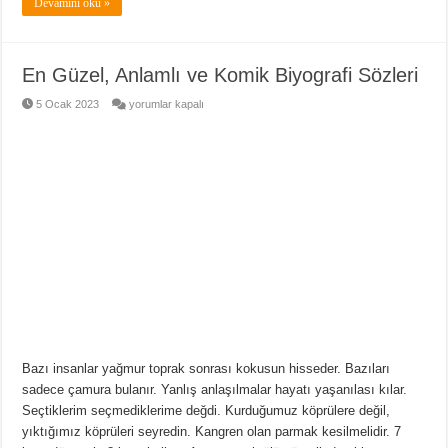
Devamını oku »
En Güzel, Anlamlı ve Komik Biyografi Sözleri
En
5 Ocak 2023
yorumlar kapalı
Güzel,
Anlamlı
ve
Komik
Biyografi
Sözleri
için
Bazı insanlar yağmur toprak sonrası kokusun hisseder. Bazıları
sadece çamura bulanır. Yanlış anlaşılmalar hayatı yaşanılası kılar.
Seçtiklerim seçmediklerime değdi. Kurduğumuz köprülere değil,
yıktığımız köprüleri seyredin. Kangren olan parmak kesilmelidir. 7