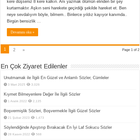
kere düşseniz 8 kere kalkın. Anı yazmak ölümün elinden bir şey
kurtarmaktır. Aşkın seni harekete geçirdiği şekilde hareket et. Ben
neye sevdalıyım böyle, bilmem.. Binlerce yıldız kayıyor kanımda..
Birgün bensizlik …
Devamını oku »
1
2
»
Page 1 of 2
En Çok Ziyaret Edilenler
Unutmamak ile İlgili En Güzel ve Anlamlı Sözler, Cümleler
3 Mart 2025
3,026
Kıymet Bilmeyenlere Değer İle İlgili Sözler
1 Aralık 2022
2,135
Boşvermişlik Sözleri, Boşvermekle İlgili Güzel Sözler
21 Şubat 2023
1,473
Söylendiğinde Apıştırıp Bırakacak En İyi Laf Sokucu Sözler
28 Kasım 2022
568