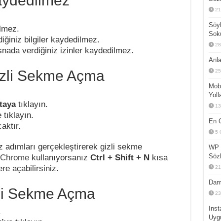
ydedilmez
21
Söyl
ilmez.
Sok
ğiniz bilgiler kaydedilmez.
28
esnada verdiğiniz izinler kaydedilmez.
Anla
zli Sekme Açma
25
Mobi
Yoll
taya
tıklayın.
13
 tıklayın.
En G
aktır.
5 
z adımları gerçekleştirerek gizli sekme
WP 
Sözl
 Chrome
kullanıyorsanız
Ctrl + Shift + N
kısa
re açabilirsiniz.
21
Dam
zli Sekme Açma
23
Inst
.
Uyg