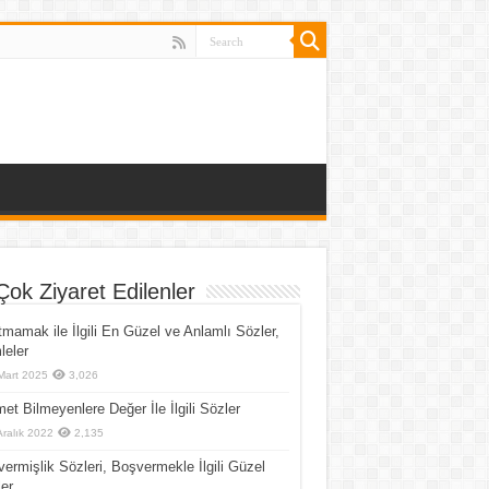
Çok Ziyaret Edilenler
mamak ile İlgili En Güzel ve Anlamlı Sözler,
eler
Mart 2025
3,026
et Bilmeyenlere Değer İle İlgili Sözler
Aralık 2022
2,135
ermişlik Sözleri, Boşvermekle İlgili Güzel
er