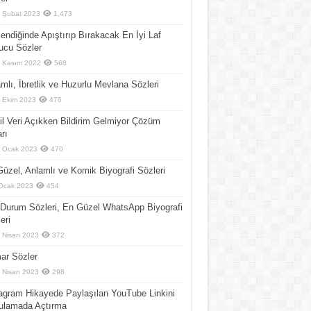
 Şubat 2023
1,473
endiğinde Apıştırıp Bırakacak En İyi Laf
ucu Sözler
 Kasım 2022
568
mlı, İbretlik ve Huzurlu Mevlana Sözleri
 Ekim 2023
476
l Veri Açıkken Bildirim Gelmiyor Çözüm
arı
 Ocak 2023
470
üzel, Anlamlı ve Komik Biyografi Sözleri
Ocak 2023
454
Durum Sözleri, En Güzel WhatsApp Biyografi
eri
 Nisan 2023
372
ar Sözler
 Nisan 2023
298
agram Hikayede Paylaşılan YouTube Linkini
ulamada Açtırma