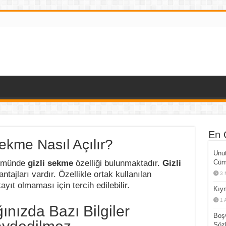
En 
Sekme Nasıl Açılır?
Unut
tümünde
gizli sekme
özelliği bulunmaktadır.
Gizli
Cüml
tajları vardır. Özellikle ortak kullanılan
3 
ayıt olmaması için tercih edilebilir.
Kıym
1 
ınızda Bazı Bilgiler
Boşv
Sözl