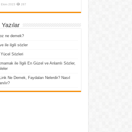
 Ekim 2023
287
 Yazılar
roz ne demek?
e ile ilgili sözler
Yücel Sözleri
mamak ile İlgili En Güzel ve Anlamlı Sözler,
eler
Link Ne Demek, Faydaları Nelerdir? Nasıl
anılır?