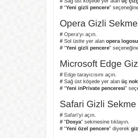
#
Sağ üst köşede yer alan
üç çiz
#
“
Yeni gizli pencere
” seçeneğin
Opera Gizli Sekm
#
Opera
‘yı açın.
#
Sol üstte yer alan
opera logos
#
“
Yeni gizli pencere
” seçeneğin
Microsoft Edge Gi
#
Edge
tarayıcısını açın.
#
Sağ üst köşede yer alan
üç nok
#
“
Yeni inPrivate penceresi
” seç
Safari Gizli Sekm
#
Safari
‘yi açın.
#
“
Dosya
” sekmesine tıklayın.
#
“
Yeni özel pencere
” diyerek
gi