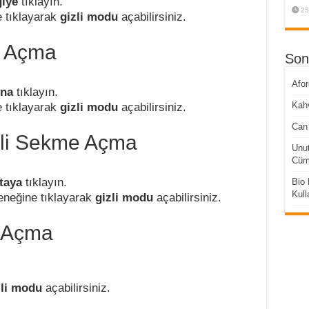
giye
tıklayın.
25
e tıklayarak
gizli modu
açabilirsiniz.
e Açma
Son
Afo
una
tıklayın.
Kahv
e tıklayarak
gizli modu
açabilirsiniz.
Can 
zli Sekme Açma
Unut
Cüml
taya
tıklayın.
Bio 
Kull
eneğine tıklayarak
gizli modu
açabilirsiniz.
e Açma
zli modu
açabilirsiniz.