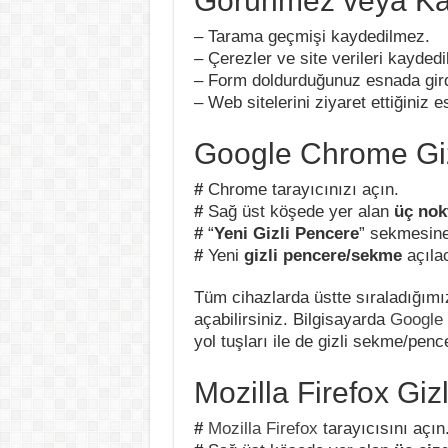
Görünmez veya Ka
– Tarama geçmişi kaydedilmez.
– Çerezler ve site verileri kayded
– Form doldurduğunuz esnada girdi
– Web sitelerini ziyaret ettiğiniz 
Google Chrome Gi
#
Chrome tarayıcınızı açın.
#
Sağ üst köşede yer alan
üç nok
#
“
Yeni Gizli Pencere
” sekmesine
#
Yeni
gizli pencere/sekme
açılac
Tüm cihazlarda üstte sıraladığımı
açabilirsiniz. Bilgisayarda
Google
yol tuşları ile de gizli sekme/pence
Mozilla Firefox Gi
#
Mozilla Firefox
tarayıcısını açın