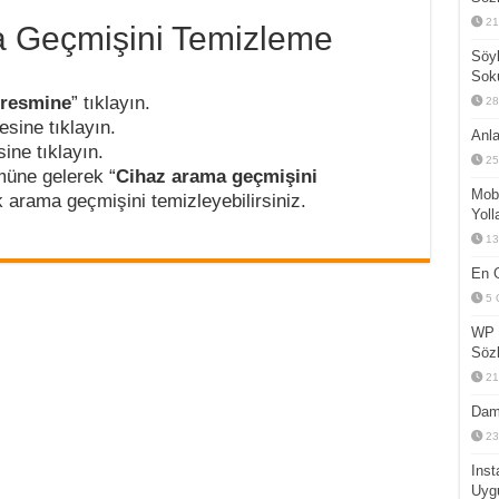
21
 Geçmişini Temizleme
Söyl
.
Sok
 resmine
” tıklayın.
28
sine tıklayın.
Anla
ine tıklayın.
25
müne gelerek “
Cihaz arama geçmişini
Mobi
arama geçmişini temizleyebilirsiniz.
Yoll
13
En G
5 
WP 
Sözl
21
Dam
23
Inst
Uyg