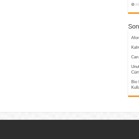
25
Son
Afo
Kahv
Can 
Unut
Cüml
Bio 
Kull