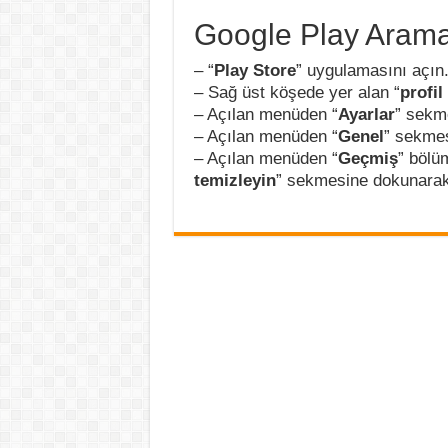
Google Play Arama
– “
Play Store
” uygulamasını açın
– Sağ üst köşede yer alan “
profil
– Açılan menüden “
Ayarlar
” sekme
– Açılan menüden “
Genel
” sekmes
– Açılan menüden “
Geçmiş
” bölü
temizleyin
” sekmesine dokunarak 