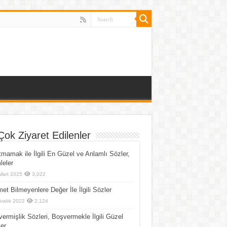
Çok Ziyaret Edilenler
mamak ile İlgili En Güzel ve Anlamlı Sözler,
eler
Mart 2025
3,022
et Bilmeyenlere Değer İle İlgili Sözler
Aralık 2022
2,124
ermişlik Sözleri, Boşvermekle İlgili Güzel
er