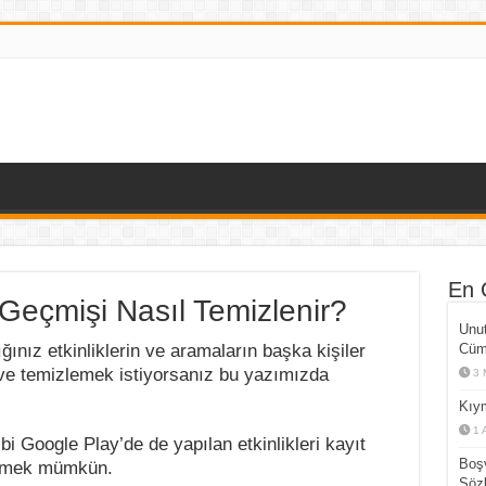
En 
eçmişi Nasıl Temizlenir?
Unut
nız etkinliklerin ve aramaların başka kişiler
Cüml
 ve temizlemek istiyorsanız bu yazımızda
3 
Kıym
1 
i Google Play’de de yapılan etkinlikleri kayıt
Boşv
zlemek mümkün.
Sözl