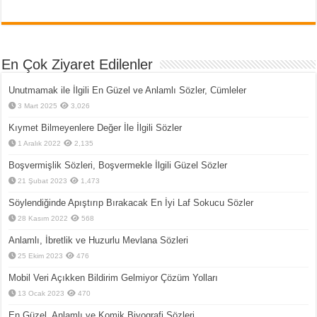
En Çok Ziyaret Edilenler
Unutmamak ile İlgili En Güzel ve Anlamlı Sözler, Cümleler
3 Mart 2025
3,026
Kıymet Bilmeyenlere Değer İle İlgili Sözler
1 Aralık 2022
2,135
Boşvermişlik Sözleri, Boşvermekle İlgili Güzel Sözler
21 Şubat 2023
1,473
Söylendiğinde Apıştırıp Bırakacak En İyi Laf Sokucu Sözler
28 Kasım 2022
568
Anlamlı, İbretlik ve Huzurlu Mevlana Sözleri
25 Ekim 2023
476
Mobil Veri Açıkken Bildirim Gelmiyor Çözüm Yolları
13 Ocak 2023
470
En Güzel, Anlamlı ve Komik Biyografi Sözleri