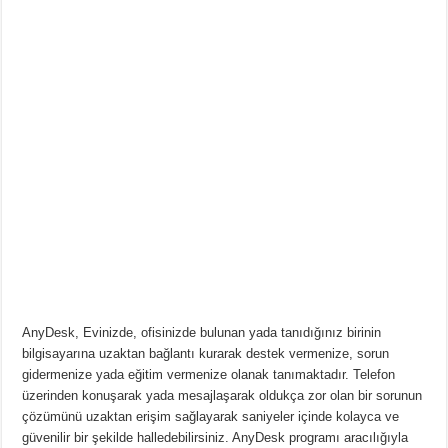
–
Uzak
Masaüstüne
Bağlanma
Uygulaması
için
AnyDesk, Evinizde, ofisinizde bulunan yada tanıdığınız birinin
bilgisayarına uzaktan bağlantı kurarak destek vermenize, sorun
gidermenize yada eğitim vermenize olanak tanımaktadır. Telefon
üzerinden konuşarak yada mesajlaşarak oldukça zor olan bir sorunun
çözümünü uzaktan erişim sağlayarak saniyeler içinde kolayca ve
güvenilir bir şekilde halledebilirsiniz. AnyDesk programı aracılığıyla