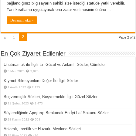
bağlandığınız bilgisayarın sahibi size istediği statüde yetki verebilir.
Yani kısıtlama uygulayarak ona zarar verilmesinin önüne …
Devamını oku »
2
«
1
Page 2 of 2
En Çok Ziyaret Edilenler
Unutmamak ile İlgili En Güzel ve Anlamlı Sözler, Cümleler
3 Mart 2025
3,026
Kıymet Bilmeyenlere Değer İle İlgili Sözler
1 Aralık 2022
2,135
Boşvermişlik Sözleri, Boşvermekle İlgili Güzel Sözler
21 Şubat 2023
1,473
Söylendiğinde Apıştırıp Bırakacak En İyi Laf Sokucu Sözler
28 Kasım 2022
568
Anlamlı, İbretlik ve Huzurlu Mevlana Sözleri
25 Ekim 2023
476