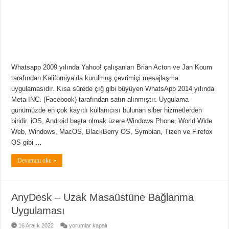
Whatsapp 2009 yılında Yahoo! çalışanları Brian Acton ve Jan Koum
tarafından Kaliforniya’da kurulmuş çevrimiçi mesajlaşma
uygulamasıdır. Kısa sürede çığ gibi büyüyen WhatsApp 2014 yılında
Meta INC. (Facebook) tarafından satın alınmıştır. Uygulama
günümüzde en çok kayıtlı kullanıcısı bulunan siber hizmetlerden
biridir. iOS, Android başta olmak üzere Windows Phone, World Wide
Web, Windows, MacOS, BlackBerry OS, Symbian, Tizen ve Firefox
OS gibi …
Devamını oku »
AnyDesk – Uzak Masaüstüne Bağlanma
Uygulaması
AnyDesk
16 Aralık 2022
yorumlar kapalı