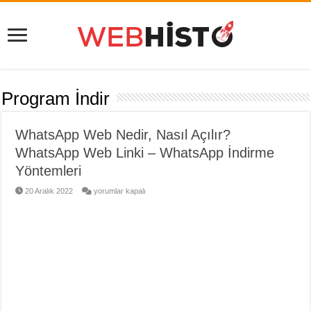
Program İndir
WhatsApp Web Nedir, Nasıl Açılır?
WhatsApp Web Linki – WhatsApp İndirme
Yöntemleri
WhatsApp
20 Aralık 2022
yorumlar kapalı
Web
Nedir,
Nasıl
Açılır?
WhatsApp
Web
Linki
–
WhatsApp
İndirme
Yöntemleri
için