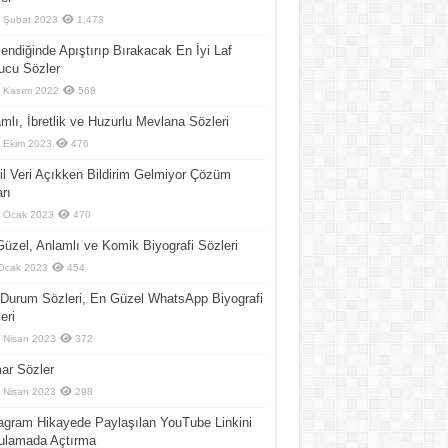
 Şubat 2023
1,473
endiğinde Apıştırıp Bırakacak En İyi Laf
ucu Sözler
 Kasım 2022
568
mlı, İbretlik ve Huzurlu Mevlana Sözleri
 Ekim 2023
476
l Veri Açıkken Bildirim Gelmiyor Çözüm
arı
 Ocak 2023
470
üzel, Anlamlı ve Komik Biyografi Sözleri
Ocak 2023
454
Durum Sözleri, En Güzel WhatsApp Biyografi
eri
 Nisan 2023
372
ar Sözler
 Nisan 2023
298
agram Hikayede Paylaşılan YouTube Linkini
ulamada Açtırma