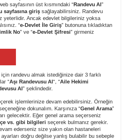
n web sayfasının üst kısmındaki “
Randevu Al
”
 sayfasına giriş
sağlayabilirsiniz. Randevu
z yeterlidir. Ancak edevlet bilgileriniz yoksa
ısınız. “
e-Devlet İle Giriş
” butonuna tıkladıktan
imlik No
” ve “
e-Devlet Şifresi
” girmeniz
 için randevu almak istediğinize dair 3 farklı
ar “
Aşı Randevusu Al
“, “
Aile Hekimi
devusu Al
” şeklindedir.
eçerek işlemlerinize devam edebilirsiniz. Örneğin
 seçeneğine dokunalım. Karşınıza “
Genel Arama
”
ları gelecektir. Eğer genel arama seçerseniz
ilçe vs. gibi bilgileri
seçerek bulmanız gerekir.
devam ederseniz size yakın olan hastaneleri
 ayarları doğru değilse yanlış bulabilir bu sebeple