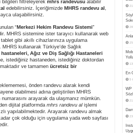
 bilgileri filtreleyerek
mhrs randevusu
alabilir
21
al
edebilirsiniz. İçeriğimizde
MHRS randevu al
,
ayca ulaşabilirsiniz.
Söyl
Sok
unulan “
Merkezi Hekim Randevu Sistemi
”
28
dir. MHRS sistemine ister tarayıcı kullanarak web
Anla
tablet gibi akıllı cihazlarınıza uygulama
25
z. MHRS kullanarak Türkiye’de Sağlık
Mobi
 hastaneleri, Ağız ve Diş Sağlığı Hastaneleri
Yoll
ihe, istediğiniz hastaneden, istediğiniz doktordan
13
nımaktadır ve tamamen
ücretsiz bir
En G
5 
beklememesi, önden randevu alarak kendi
WP 
yene olabilmesi adına geliştirilen MHRS
Sözl
on numarasını arayarak da ulaşmanız mümkün.
21
n dijital platformda
mhrs randevu al
işlemi
Dam
zlı yapılabilmektedir. Arayarak randevu almak
23
adar çok olduğu için uygulama yada web sayfası
dir.
Inst
Uyg