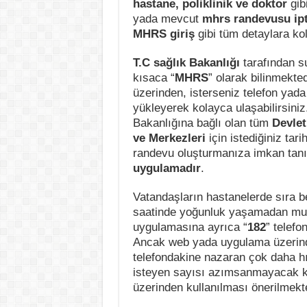
hastane, poliklinik ve doktor
gibi
yada mevcut
mhrs randevusu ipt
MHRS giriş
gibi tüm detaylara kol
T.C sağlık Bakanlığı
tarafından s
kısaca “
MHRS
” olarak bilinmekte
üzerinden, isterseniz telefon yada 
yükleyerek kolayca ulaşabilirsini
Bakanlığına bağlı olan tüm
Devlet
ve Merkezleri
için istediğiniz tar
randevu oluşturmanıza imkan ta
uygulamadır
.
Vatandaşların hastanelerde sıra 
saatinde yoğunluk yaşamadan mua
uygulamasına ayrıca “
182
” telef
Ancak web yada uygulama üzerinde
telefondakine nazaran çok daha hı
isteyen sayısı azımsanmayacak k
üzerinden kullanılması önerilmekte