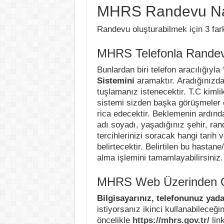
MHRS Randevu Nası
Randevu oluşturabilmek için 3 farkl
MHRS Telefonla Randev
Bunlardan biri telefon aracılığıyla 
Sistemini
aramaktır. Aradığınızda
tuşlamanız istenecektir. T.C kiml
sistemi sizden başka görüşmeler o
rica edecektir. Beklemenin ardınd
adı soyadı, yaşadığınız şehir, ra
tercihlerinizi soracak hangi tarih
belirtecektir. Belirtilen bu hastan
alma işlemini tamamlayabilirsiniz.
MHRS Web Üzerinden O
Bilgisayarınız, telefonunuz yada
istiyorsanız ikinci kullanabileceğ
öncelikle
https://mhrs.gov.tr/
link