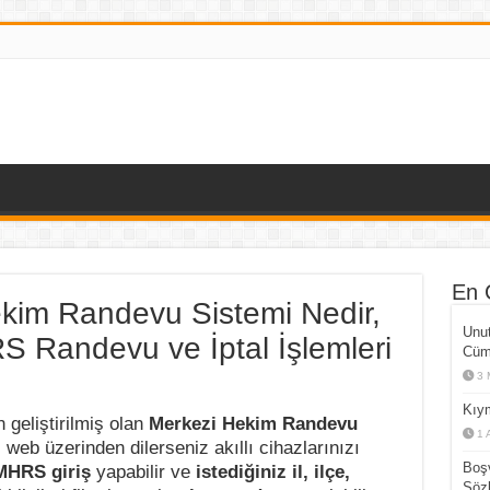
En 
im Randevu Sistemi Nedir,
Unut
RS Randevu ve İptal İşlemleri
Cüml
3 
Kıym
n geliştirilmiş olan
Merkezi Hekim Randevu
1 
web üzerinden dilerseniz akıllı cihazlarınızı
Boşv
MHRS giriş
yapabilir ve
istediğiniz il, ilçe,
Sözl