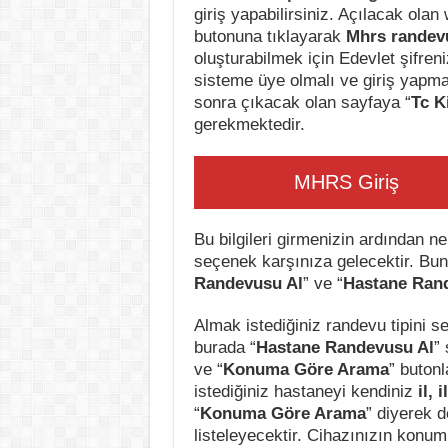
giriş yapabilirsiniz. Açılacak ola
butonuna tıklayarak
Mhrs randevu
oluşturabilmek için Edevlet şifreni
sisteme üye olmalı ve giriş yapmal
sonra çıkacak olan sayfaya “
Tc K
gerekmektedir.
MHRS Giriş
Bu bilgileri girmenizin ardından ne
seçenek karşınıza gelecektir. Bunl
Randevusu Al
” ve “
Hastane Ran
Almak istediğiniz randevu tipini s
burada “
Hastane Randevusu Al
”
ve “
Konuma Göre Arama
” buton
istediğiniz hastaneyi kendiniz
il, 
“
Konuma Göre Arama
” diyerek 
listeleyecektir. Cihazınızın konum