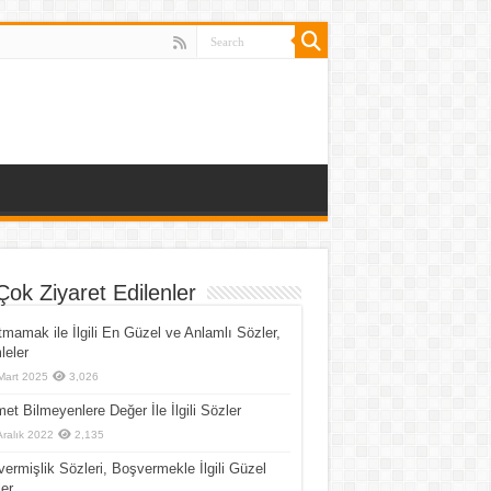
Çok Ziyaret Edilenler
mamak ile İlgili En Güzel ve Anlamlı Sözler,
eler
Mart 2025
3,026
et Bilmeyenlere Değer İle İlgili Sözler
Aralık 2022
2,135
ermişlik Sözleri, Boşvermekle İlgili Güzel
er