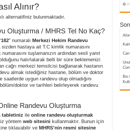
l Alınır?
25
ı alternatifiniz bulunmaktadır.
Son
u Oluşturma / MHRS Tel No Kaç?
Afo
“
182
” numaralı
Merkezi Hekim Randevu
Kahv
 sizden hastaya ait T.C kimlik numarasını
ik numarasını tuşlamanızın ardından sesli yanıt
Can 
lduğunu hatırlatarak belli bir süre beklemenizi
Unut
an cağrı merkezi temsilcisi bağlanarak hastanın
Cüml
ndevu almak istediğiniz hastane, bölüm ve doktor
Bio 
 ve saatlerde uygun randevu olup olmadığını
Kull
e/bölüm/doktor ve tarihleri belirleyerek randevu
nline Randevu Oluşturma
 tabletiniz
ile
online randevu oluşturmak
iniz yöntem
web sitesini
kullanmaktır. Bunun için
ine tıklayabilir ve
MHRS’nin resmi sitesine