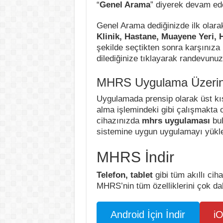
“
Genel Arama
” diyerek devam ede
Genel Arama dediğinizde ilk olara
Klinik, Hastane, Muayene Yeri, 
şekilde seçtikten sonra karşınıza
dilediğinize tıklayarak randevunuzu
MHRS Uygulama Üzerin
Uygulamada prensip olarak üst kı
alma işlemindeki gibi çalışmakta 
cihazınızda
mhrs uygulaması
bul
sistemine uygun uygulamayı yükl
MHRS İndir
Telefon, tablet
gibi tüm akıllı cih
MHRS’nin tüm özelliklerini çok daha
Android İçin İndir
iO