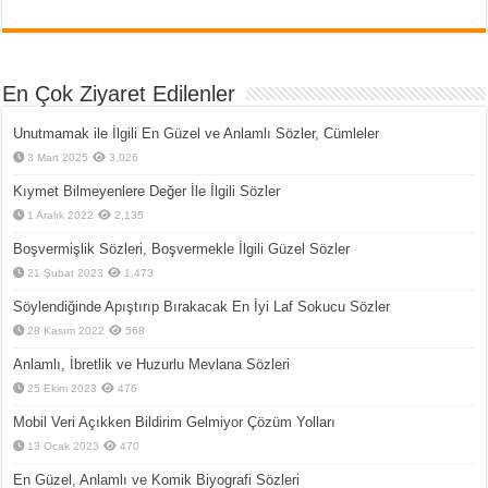
En Çok Ziyaret Edilenler
Unutmamak ile İlgili En Güzel ve Anlamlı Sözler, Cümleler
3 Mart 2025
3,026
Kıymet Bilmeyenlere Değer İle İlgili Sözler
1 Aralık 2022
2,135
Boşvermişlik Sözleri, Boşvermekle İlgili Güzel Sözler
21 Şubat 2023
1,473
Söylendiğinde Apıştırıp Bırakacak En İyi Laf Sokucu Sözler
28 Kasım 2022
568
Anlamlı, İbretlik ve Huzurlu Mevlana Sözleri
25 Ekim 2023
476
Mobil Veri Açıkken Bildirim Gelmiyor Çözüm Yolları
13 Ocak 2023
470
En Güzel, Anlamlı ve Komik Biyografi Sözleri