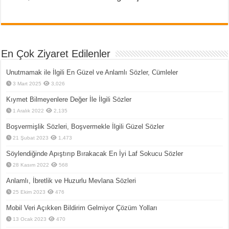
En Çok Ziyaret Edilenler
Unutmamak ile İlgili En Güzel ve Anlamlı Sözler, Cümleler
3 Mart 2025
3,026
Kıymet Bilmeyenlere Değer İle İlgili Sözler
1 Aralık 2022
2,135
Boşvermişlik Sözleri, Boşvermekle İlgili Güzel Sözler
21 Şubat 2023
1,473
Söylendiğinde Apıştırıp Bırakacak En İyi Laf Sokucu Sözler
28 Kasım 2022
568
Anlamlı, İbretlik ve Huzurlu Mevlana Sözleri
25 Ekim 2023
476
Mobil Veri Açıkken Bildirim Gelmiyor Çözüm Yolları
13 Ocak 2023
470