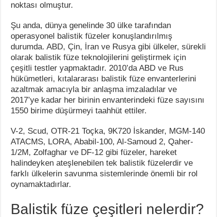
noktası olmuştur.
Şu anda, dünya genelinde 30 ülke tarafından
operasyonel balistik füzeler konuşlandırılmış
durumda. ABD, Çin, İran ve Rusya gibi ülkeler, sürekli
olarak balistik füze teknolojilerini geliştirmek için
çeşitli testler yapmaktadır. 2010’da ABD ve Rus
hükümetleri, kıtalararası balistik füze envanterlerini
azaltmak amacıyla bir anlaşma imzaladılar ve
2017’ye kadar her birinin envanterindeki füze sayısını
1550 birime düşürmeyi taahhüt ettiler.
V-2, Scud, OTR-21 Toçka, 9K720 İskander, MGM-140
ATACMS, LORA, Ababil-100, Al-Samoud 2, Qaher-
1/2M, Zolfaghar ve DF-12 gibi füzeler, hareket
halindeyken ateşlenebilen tek balistik füzelerdir ve
farklı ülkelerin savunma sistemlerinde önemli bir rol
oynamaktadırlar.
Balistik füze çeşitleri nelerdir?