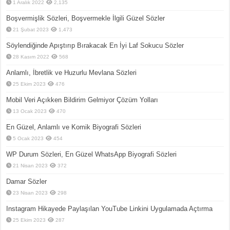
1 Aralık 2022
2,135
Boşvermişlik Sözleri, Boşvermekle İlgili Güzel Sözler
21 Şubat 2023
1,473
Söylendiğinde Apıştırıp Bırakacak En İyi Laf Sokucu Sözler
28 Kasım 2022
568
Anlamlı, İbretlik ve Huzurlu Mevlana Sözleri
25 Ekim 2023
476
Mobil Veri Açıkken Bildirim Gelmiyor Çözüm Yolları
13 Ocak 2023
470
En Güzel, Anlamlı ve Komik Biyografi Sözleri
5 Ocak 2023
454
WP Durum Sözleri, En Güzel WhatsApp Biyografi Sözleri
21 Nisan 2023
372
Damar Sözler
23 Nisan 2023
298
Instagram Hikayede Paylaşılan YouTube Linkini Uygulamada Açtırma
25 Ekim 2023
287