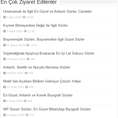
En Çok Ziyaret Edilenler
Unutmamak ile İlgili En Güzel ve Anlamlı Sözler, Cümleler
3 Mart 2025
3,026
Kıymet Bilmeyenlere Değer İle İlgili Sözler
1 Aralık 2022
2,135
Boşvermişlik Sözleri, Boşvermekle İlgili Güzel Sözler
21 Şubat 2023
1,473
Söylendiğinde Apıştırıp Bırakacak En İyi Laf Sokucu Sözler
28 Kasım 2022
568
Anlamlı, İbretlik ve Huzurlu Mevlana Sözleri
25 Ekim 2023
476
Mobil Veri Açıkken Bildirim Gelmiyor Çözüm Yolları
13 Ocak 2023
470
En Güzel, Anlamlı ve Komik Biyografi Sözleri
5 Ocak 2023
454
WP Durum Sözleri, En Güzel WhatsApp Biyografi Sözleri
21 Nisan 2023
372